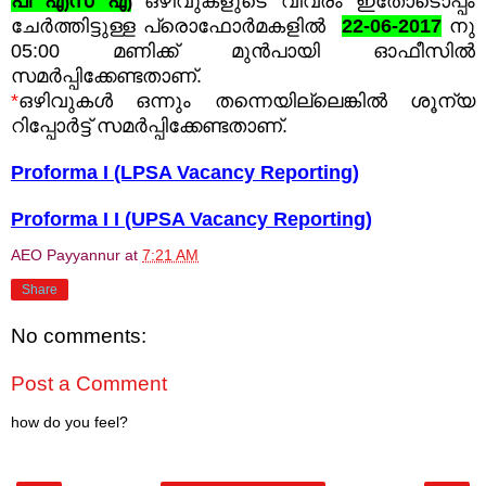
പി എസ് എ
ഒഴിവുകളുടെ വിവരം ഇതോടൊപ്പം
ചേർത്തിട്ടുള്ള പ്രൊഫോർമകളിൽ
22-06-2017
നു
05:00 മണിക്ക് മുൻപായി ഓഫീസിൽ
സമർപ്പിക്കേണ്ടതാണ്.
*
ഒഴിവുകൾ ഒന്നും തന്നെയില്ലെങ്കിൽ ശൂന്യ
റിപ്പോർട്ട് സമർപ്പിക്കേണ്ടതാണ്.
Proforma I (LPSA Vacancy Reporting)
Proforma I I (UPSA Vacancy Reporting)
AEO Payyannur
at
7:21 AM
Share
No comments:
Post a Comment
how do you feel?