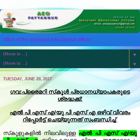
office of the assistant educational officer
▼
▼
TUESDAY, JUNE 20, 2017
ഗവ:പ്രൈമറി സ്‌കൂൾ പ്രധാനധ്യാപകരുടെ
ശ്രദ്ധക്ക്:
എൽ പി എസ് എ/യു പി എസ് എ ഒഴിവ് വിവരം
റിപ്പോർട്ട് ചെയ്യുന്നത് സംബന്ധിച്ച്
സ്‌കൂളുകളിൽ നിലവിലുള്ള
എൽ പി എസ് എ/യു